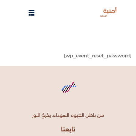
Sign up
Sign in
Sign in
Don’t have an account?
Sign up
الرئيسية
[wp_event_reset_password]
تسجيل دخول
انشاء حساب
تواصل معنا
Lost your password?
Remember me
من باطن الغيوم السوداء، يخرجُ النور
تابعنا